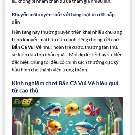
lạ, không bị nhàm chán dù đã tham gia nhiều lần.
Khuyến mãi xuyên suốt với hàng loạt ưu đãi hấp
dẫn
Nền tảng này thường xuyên triển khai nhiều chương
trình khuyến mãi hấp dẫn dành riêng cho người chơi
Bắn Cá Vui Vẻ
như: hoàn trả cược, thưởng tân thủ,
sự kiện đua top nhận quà… Mỗi dịp lễ Tết hay sự kiện
đặc biệt, chúng tôi đều có chính sách thưởng cực kỳ
hậu hĩnh cho thành viên trung thành.
Kinh nghiệm chơi Bắn Cá Vui Vẻ hiệu quả
từ cao thủ