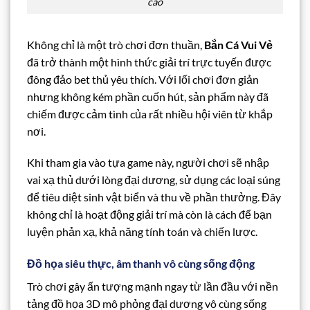
cao
Không chỉ là một trò chơi đơn thuần,
Bắn Cá Vui Vẻ
đã trở thành một hình thức giải trí trực tuyến được
đông đảo bet thủ yêu thích. Với lối chơi đơn giản
nhưng không kém phần cuốn hút, sản phẩm này đã
chiếm được cảm tình của rất nhiều hội viên từ khắp
nơi.
Khi tham gia vào tựa game này, người chơi sẽ nhập
vai xạ thủ dưới lòng đại dương, sử dụng các loại súng
để tiêu diệt sinh vật biển và thu về phần thưởng. Đây
không chỉ là hoạt động giải trí mà còn là cách để bạn
luyện phản xạ, khả năng tính toán và chiến lược.
Đồ họa siêu thực, âm thanh vô cùng sống động
Trò chơi gây ấn tượng mạnh ngay từ lần đầu với nền
tảng đồ họa 3D mô phỏng đại dương vô cùng sống