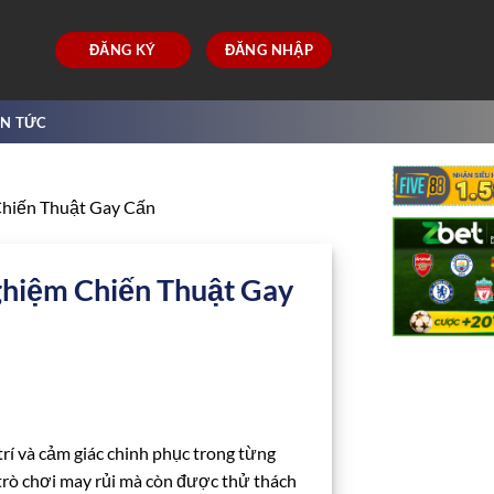
ĐĂNG KÝ
ĐĂNG NHẬP
IN TỨC
hiến Thuật Gay Cấn
hiệm Chiến Thuật Gay
trí và cảm giác chinh phục trong từng
 trò chơi may rủi mà còn được thử thách