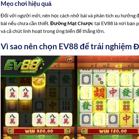
Mẹo chơi hiệu quả
Đối với người mới, nên học cách nhớ bài và phân tích xu hướng đ
bài nếu chưa cần thiết.
Đường Mạt Chược
tại EV88
là nơi bạn 
và cả chút linh hoạt trong ứng biến để thắng lớn.
Vì sao nên chọn EV88 để trải nghiệm