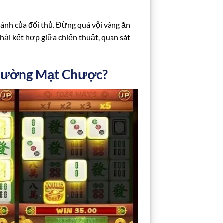
ánh của đối thủ. Đừng quá vội vàng ăn
phải kết hợp giữa chiến thuật, quan sát
 Đường Mạt Chược?