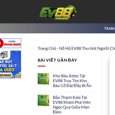
Bỏ
qua
nội
dung
TRAN
Trang Chủ
-
Nổ Hũ EV88 Thu Hút Người Ch
BÀI VIẾT GẦN ĐÂY
Kho Báu Aztec Tại
EV88 Truy Tìm Kho
Báu Cổ Đại Đầy Bí Ẩn
Bảo Thạch Kala Tại
EV88 Khám Phá Viên
Ngọc Quý Giữa Màn
Đêm