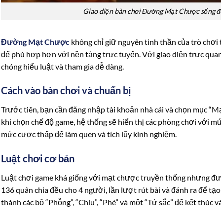
Giao diện bàn chơi Đường Mạt Chược sống độ
Đường Mạt Chược
không chỉ giữ nguyên tinh thần của trò chơi 
để phù hợp hơn với nền tảng trực tuyến. Với giao diện trực qua
chóng hiểu luật và tham gia dễ dàng.
Cách vào bàn chơi và chuẩn bị
Trước tiên, bạn cần đăng nhập tài khoản nhà cái và chọn mục “M
khi chọn chế độ game, hệ thống sẽ hiển thị các phòng chơi với 
mức cược thấp để làm quen và tích lũy kinh nghiệm.
Luật chơi cơ bản
Luật chơi game
khá giống với mạt chược truyền thống nhưng đượ
136 quân chia đều cho 4 người, lần lượt rút bài và đánh ra để tạo
thành các bộ “Phỗng”, “Chíu”, “Phé” và một “Tứ sắc” để kết thúc v