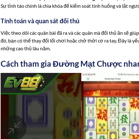
Sự tỉnh táo chính là chìa khóa để kiểm soát tình huống và lật ngư
Tính toán và quan sát đối thủ
Việc theo dõi các quân bài đã ra và các quân mà đối thủ ăn sẽ gi
đó, bạn có thể thay đổi lối chơi hoặc chờ thời cơ ra tay. Đây là y
những cao thủ lâu năm.
Cách tham gia Đường Mạt Chược nha