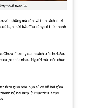
ng và dễ thao tác
truyền thống mà còn cải tiến cách chơi
n, dù bạn mới bắt đầu cũng có thể nhanh
ạt Chược” trong danh sách trò chơi. Sau
mức cược khác nhau. Người mới nên chọn
c đơn giản hóa. bạn sẽ có bộ bài gồm
 thành bộ bài hợp lệ. Mục tiêu là tạo
án.