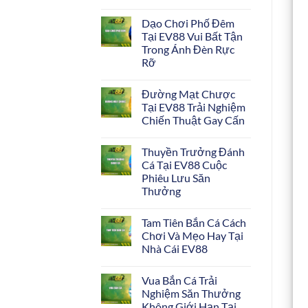
Dạo Chơi Phố Đêm
Tại EV88 Vui Bất Tận
Trong Ánh Đèn Rực
Rỡ
Đường Mạt Chược
Tại EV88 Trải Nghiệm
Chiến Thuật Gay Cấn
Thuyền Trưởng Đánh
Cá Tại EV88 Cuộc
Phiêu Lưu Săn
Thưởng
Tam Tiên Bắn Cá Cách
Chơi Và Mẹo Hay Tại
Nhà Cái EV88
Vua Bắn Cá Trải
Nghiệm Săn Thưởng
Không Giới Hạn Tại