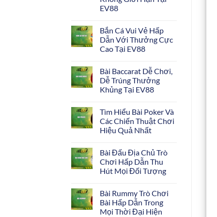
EV88
Bắn Cá Vui Vẻ Hấp
Dẫn Với Thưởng Cực
Cao Tại EV88
Bài Baccarat Dễ Chơi,
Dễ Trúng Thưởng
Khủng Tại EV88
Tìm Hiểu Bài Poker Và
Các Chiến Thuật Chơi
Hiệu Quả Nhất
Bài Đấu Địa Chủ Trò
Chơi Hấp Dẫn Thu
Hút Mọi Đối Tượng
Bài Rummy Trò Chơi
Bài Hấp Dẫn Trong
Mọi Thời Đại Hiện