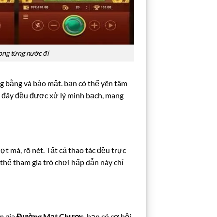
rong từng nước đi
ng bằng và bảo mật. bạn có thể yên tâm
ại đây đều được xử lý minh bạch, mang
t mà, rõ nét. Tất cả thao tác đều trực
hể tham gia trò chơi hấp dẫn này chỉ
m gia
Đường Mạt Chược
, bạn có cơ hội