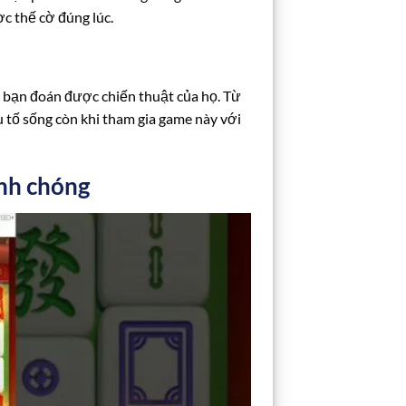
ợc thế cờ đúng lúc.
úp bạn đoán được chiến thuật của họ. Từ
ếu tố sống còn khi tham gia game này với
nh chóng