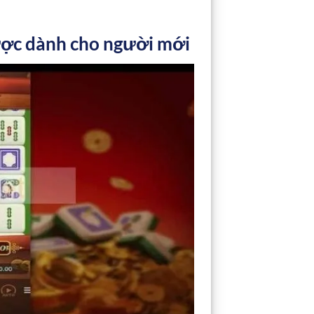
ợc dành cho người mới